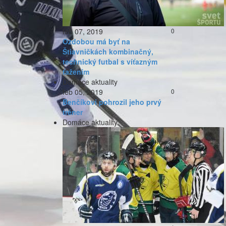
feb 07, 2019
0
Ozdobou má byť na
Štiavničkách kombinačný,
technický futbal s víťazným
ťažením
Domáce aktuality
feb 05, 2019
0
Benčíkovi pohrozil jeho prvý
tréner
Domáce aktuality