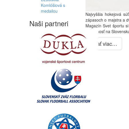
Komlóšiová s
medailou
Najvyššia hokejová sú
zápasoch o majstra a dv
Naši partneri
Magazín Svet športu si
budúcnosť na Slovensku
Čítať viac…