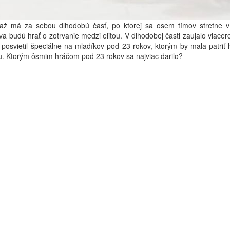
ťaž má za sebou dlhodobú časť, po ktorej sa osem tímov stretne v 
a budú hrať o zotrvanie medzi elitou. V dlhodobej časti zaujalo viacer
 posvietil špeciálne na mladíkov pod 23 rokov, ktorým by mala patriť
. Ktorým ôsmim hráčom pod 23 rokov sa najviac darilo?