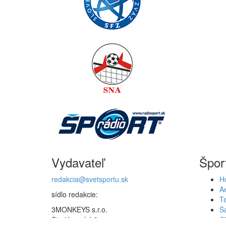
Vydavateľ
Špor
redakcia@svetsportu.sk
Ho
A
sídlo redakcie:
T
3MONKEYS s.r.o.
Š
Strojárenská 3
C