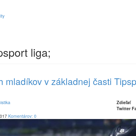
ity
psport liga;
h mladíkov v základnej časti Tipsp
istika
Zdieľať
Twitter
F
2017
Komentárov: 0