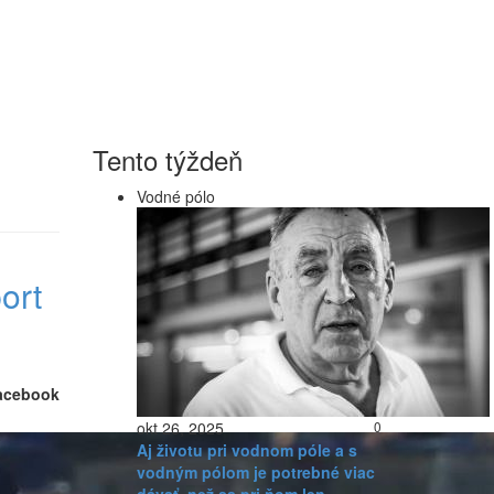
Tento týždeň
Vodné pólo
ort
acebook
okt 26, 2025
0
Aj životu pri vodnom póle a s
vodným pólom je potrebné viac