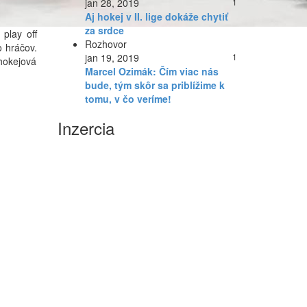
jan 28, 2019
1
Aj hokej v II. lige dokáže chytiť
za srdce
play off
Rozhovor
o hráčov.
jan 19, 2019
1
 hokejová
Marcel Ozimák: Čím viac nás
bude, tým skôr sa priblížime k
tomu, v čo veríme!
Inzercia