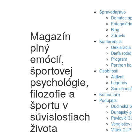
Skočiť na hlavný obsah
Skip
Spravodajstvo
to
Domáce sp
content
Fotogaléri
Blog
Magazín
Zdravie
Konferencia
plný
Deklarácia
Dieťa rodič
emócií,
Program
Partneri ko
športovej
Osobnosti
Aktivni
psychológie,
Legendy
filozofie a
Spoločnosť
Komentáre
športu v
Podujatia
Dudinská 
súvislostiach
Dunajský p
Pavlovič C
života
Venglošov 
Vittek CUP