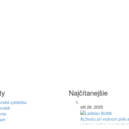
ty
Najčítanejšie
rská cyklistika
okt 26, 2025
erobik
enis
Aj životu pri vodnom póle 
ach
vodným pólom je potrebné
hodza