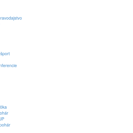
ravodajstvo
e
 šport
nferencie
50ka
ohár
UP
pohár