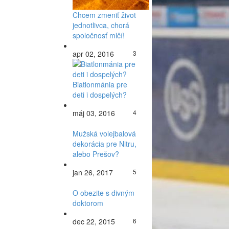
Chcem zmeniť život
jednotlivca, chorá
spoločnosť mlčí!
apr 02, 2016
3
Biatlonmánia pre
deti i dospelých?
máj 03, 2016
4
Mužská volejbalová
dekorácia pre Nitru,
alebo Prešov?
jan 26, 2017
5
O obezite s divným
doktorom
dec 22, 2015
6