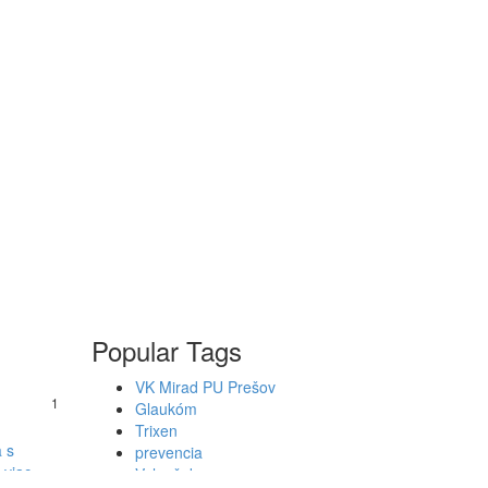
Popular Tags
VK Mirad PU Prešov
1
Glaukóm
Trixen
a s
prevencia
 viac
Valoušek