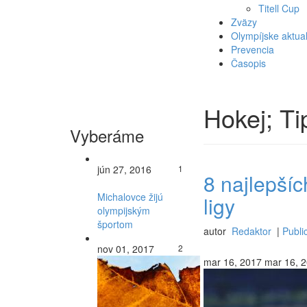
Titell Cup
Zväzy
Olympíjske aktual
Prevencia
Časopis
Hokej; Ti
Vyberáme
jún 27, 2016
1
8 najlepšíc
Michalovce žijú
ligy
olympijským
športom
autor
Redaktor
|
Public
nov 01, 2017
2
mar 16, 2017
mar 16, 