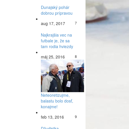
Dunajský pohár
dobrou prípravou
aug 17, 2017
7
Najkrajšia vec na
futbale je, že sa
tam rodia hviezdy
máj 25, 2016
8
Neteoretizujme,
balastu bolo dosť,
konajme!
feb 13, 2016
9
Džudistka