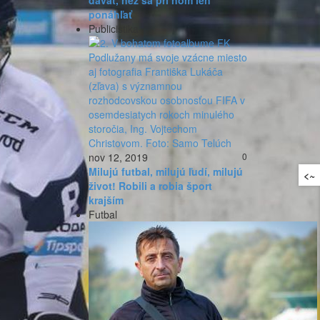
dávať, než sa pri ňom len
ponáhľať
Publicistika
nov 12, 2019
0
Milujú futbal, milujú ľudí, milujú
<~
život! Robili a robia šport
krajším
Futbal