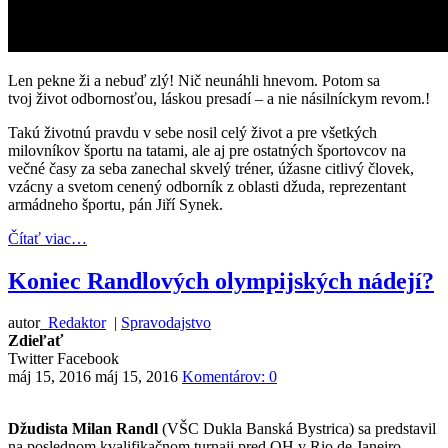
Len pekne ži a nebuď zlý! Nič neunáhli hnevom. Potom sa
tvoj život odbornosťou, láskou presadí – a nie násilníckym revom.!
Takú životnú pravdu v sebe nosil celý život a pre všetkých
milovníkov športu na tatami, ale aj pre ostatných športovcov na
večné časy za seba zanechal skvelý tréner, úžasne citlivý človek,
vzácny a svetom cenený odborník z oblasti džuda, reprezentant
armádneho športu, pán Jiří Synek.
Čítať viac…
Koniec Randlových olympijských nádejí?
autor
Redaktor
|
Spravodajstvo
Zdieľať
Twitter
Facebook
máj 15, 2016
máj 15, 2016
Komentárov: 0
Džudista Milan Randl
(VŠC Dukla Banská Bystrica) sa predstavil
na poslednom kvalifikačnom turnaji pred OH v Rio de Janeiro