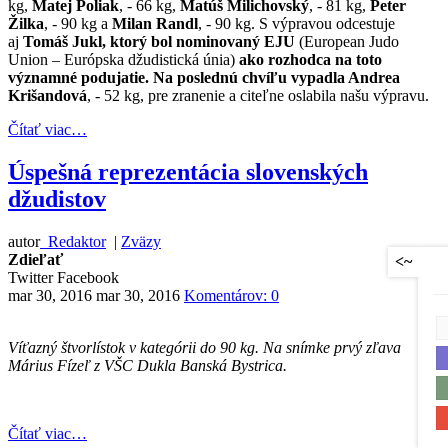
kg,
Matej Poliak
, - 66 kg,
Matúš Milichovský
, - 81 kg,
Peter
Žilka
, - 90 kg a
Milan Randl
, - 90 kg. S výpravou odcestuje
aj
Tomáš Jukl, ktorý bol nominovaný EJU
(European Judo
Union – Európska džudistická únia)
ako rozhodca na toto
významné podujatie. Na poslednú chvíľu vypadla Andrea
Krišandová
, - 52 kg, pre zranenie a citeľne oslabila našu výpravu.
Čítať viac…
Úspešná reprezentácia slovenských
džudistov
autor
Redaktor
|
Zväzy
Zdieľať
<~
Twitter
Facebook
mar 30, 2016
mar 30, 2016
Komentárov: 0
Víťazný štvorlístok v kategórii do 90 kg. Na snímke prvý zľava
Márius Fízeľ z VŠC Dukla Banská Bystrica.
Čítať viac…