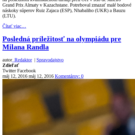
Grand Prix Almaty v Kazachstane. Potreboval zmazať malé bodové
náskoky súperov Ruiz Zajaca (ESP), Nhabaliho (UKR) a Bauzu
(LTU).
Čítať viac…
Posledná príležitosť na olympiádu pre
Milana Randla
autor
Redaktor
|
Spravodajstvo
Zdieľať
Twitter
Facebook
máj 12, 2016
máj 12, 2016
Komentárov: 0