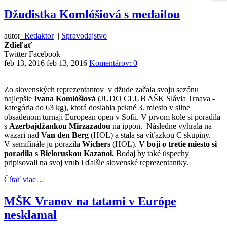
Džudistka Komlóšiová s medailou
autor
Redaktor
|
Spravodajstvo
Zdieľať
Twitter
Facebook
feb 13, 2016
feb 13, 2016
Komentárov: 0
Zo slovenských reprezentantov v džude začala svoju sezónu
najlepšie
Ivana Komlóšiová
(JUDO CLUB AŠK Slávia Trnava -
kategória do 63 kg), ktorá dosiahla pekné 3. miesto v silne
obsadenom turnaji European open v Sofii. V prvom kole si poradila
s
Azerbajdžankou Mirzazadou
na ippon. Následne vyhrala na
wazari nad
Van den Berg
(HOL) a stala sa víťazkou C skupiny.
V semifinále ju porazila
Wichers
(HOL).
V boji o tretie miesto si
poradila s Bieloruskou Kazanoi.
Bodaj by také úspechy
pripisovali na svoj vrub i ďalšie slovenské reprezentantky.
Čítať viac…
MŠK Vranov na tatami v Európe
nesklamal