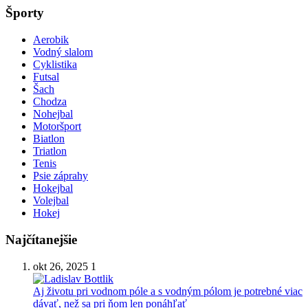
040 01 Košice
Športy
Aerobik
Vodný slalom
Cyklistika
Futsal
Šach
Chodza
Nohejbal
Motoršport
Biatlon
Triatlon
Tenis
Psie záprahy
Hokejbal
Volejbal
Hokej
Najčítanejšie