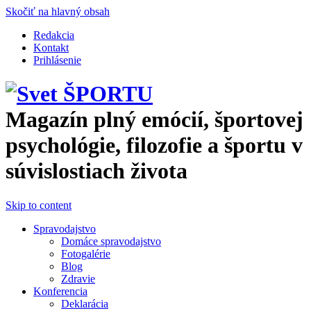
Skočiť na hlavný obsah
Redakcia
Kontakt
Prihlásenie
Magazín plný emócií, športovej
psychológie, filozofie a športu v
súvislostiach života
Skip to content
Spravodajstvo
Domáce spravodajstvo
Fotogalérie
Blog
Zdravie
Konferencia
Deklarácia