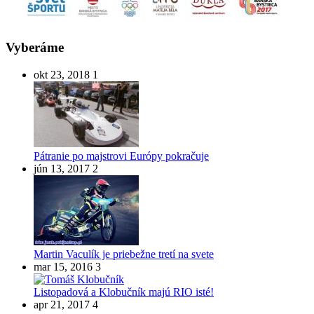
Vyberáme
okt 23, 2018
1
Pátranie po majstrovi Európy pokračuje
jún 13, 2017
2
Martin Vaculík je priebežne tretí na svete
mar 15, 2016
3
Listopadová a Klobučník majú RIO isté!
apr 21, 2017
4