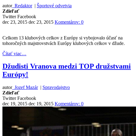
autor
Redaktor
|
Športové odvetvia
Zdieľať
Twitter
Facebook
dec 23, 2015
dec 23, 2015
Komentárov: 0
Celkom 13 klubových celkov z Európy si vybojovalo účasť na
tohoročných majstrovstvách Európy klubových celkov v džude.
Čítať viac…
Džudisti Vranova medzi TOP družstvami
Európy!
autor
Jozef Mazár
|
Spravodajstvo
Zdieľať
Twitter
Facebook
dec 19, 2015
dec 19, 2015
Komentárov: 0