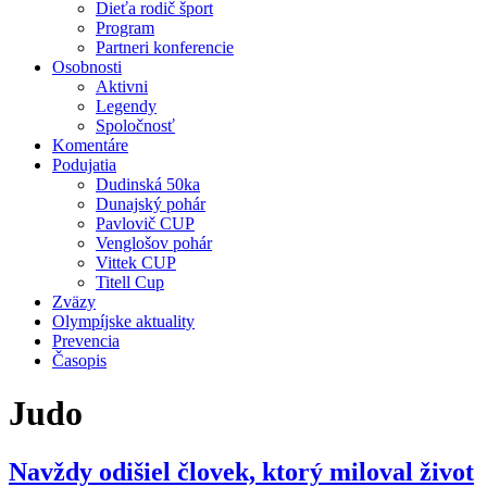
Dieťa rodič šport
Program
Partneri konferencie
Osobnosti
Aktivni
Legendy
Spoločnosť
Komentáre
Podujatia
Dudinská 50ka
Dunajský pohár
Pavlovič CUP
Venglošov pohár
Vittek CUP
Titell Cup
Zväzy
Olympíjske aktuality
Prevencia
Časopis
Judo
Navždy odišiel človek, ktorý miloval život