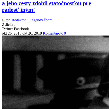
a jeho cesty zdobil statočnosťou pre
radosť iným!
autor
Redaktor
|
Legendy športu
Zdieľať
Twitter
Facebook
okt 26, 2018
okt 26, 2018
Komentárov: 0