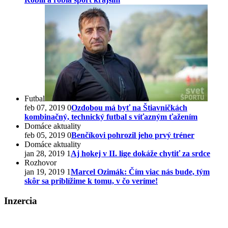
Futbal
feb 07, 2019
0
Ozdobou má byť na Štiavničkách
kombinačný, technický futbal s víťazným ťažením
Domáce aktuality
feb 05, 2019
0
Benčíkovi pohrozil jeho prvý tréner
Domáce aktuality
jan 28, 2019
1
Aj hokej v II. lige dokáže chytiť za srdce
Rozhovor
jan 19, 2019
1
Marcel Ozimák: Čím viac nás bude, tým
skôr sa priblížime k tomu, v čo veríme!
Inzercia