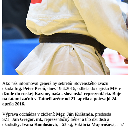
Ako nás informoval generálny sekretár Slovenského zväzu
džuda
Ing. Peter Pisoň
, dnes 19.4.2016, odlieta do dejiska
ME v
džude do ruskej Kazane, naša - slovenská reprezentácia. Boje
na tatami začnú v Tatneft aréne od 21. apríla a potrvajú 24.
apríla 2016.
Výprava odchádza v zložení:
Mgr. Ján Krišanda
, predseda
SZJ,
Ján Gregor, ml.
, reprezentačný tréner a títo džudisti a
džudistky:
Ivana Komlóšiová
, - 63 kg,
Viktória Majorošová
, - 57