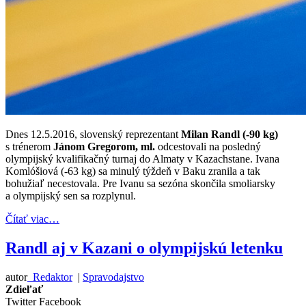
Dnes 12.5.2016, slovenský reprezentant
Milan Randl (-90 kg)
s trénerom
Jánom Gregorom, ml.
odcestovali na posledný
olympijský kvalifikačný turnaj do Almaty v Kazachstane. Ivana
Komlóšiová (-63 kg) sa minulý týždeň v Baku zranila a tak
bohužiaľ necestovala. Pre Ivanu sa sezóna skončila smoliarsky
a olympijský sen sa rozplynul.
Čítať viac…
Randl aj v Kazani o olympijskú letenku
autor
Redaktor
|
Spravodajstvo
Zdieľať
Twitter
Facebook