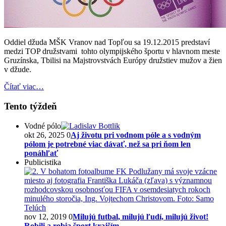
Oddiel džuda MŠK Vranov nad Topľou sa 19.12.2015 predstaví
medzi TOP družstvami tohto olympijského športu v hlavnom meste
Gruzínska, Tbilisi na Majstrovstvách Európy družstiev mužov a žien
v džude.
Čítať viac…
Tento týždeň
Vodné pólo
okt 26, 2025
0
Aj životu pri vodnom póle a s vodným
pólom je potrebné viac dávať, než sa pri ňom len
ponáhľať
Publicistika
nov 12, 2019
0
Milujú futbal, milujú ľudí, milujú život!
Robili a robia šport krajším