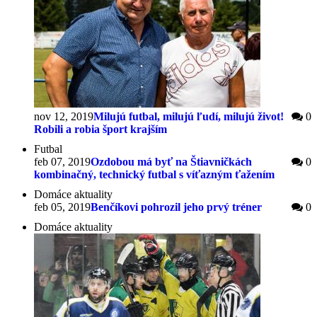
nov 12, 2019
Milujú futbal, milujú ľudí, milujú život!
0
Robili a robia šport krajším
Futbal
feb 07, 2019
Ozdobou má byť na Štiavničkách
0
kombinačný, technický futbal s víťazným ťažením
Domáce aktuality
feb 05, 2019
Benčíkovi pohrozil jeho prvý tréner
0
Domáce aktuality