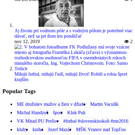
Aj životu pri vodnom póle a s vodným pólom je potrebné viac
dávať, než sa pri ňom len ponáhľať
nov 12, 2019
2
Milujú futbal, milujú ľudí, milujú život! Robili a robia šport
krajším
Popular Tags
ME družstiev mužov a žien v džude
Martin Vaculík
Michal Handzuš
šport
Kluk Puk
VK Mirad PU Prešov
#futbal #slovenskisokoli #me2016
kluby
kniha
Jozef Mazár
MŠK Vranov nad Topľou