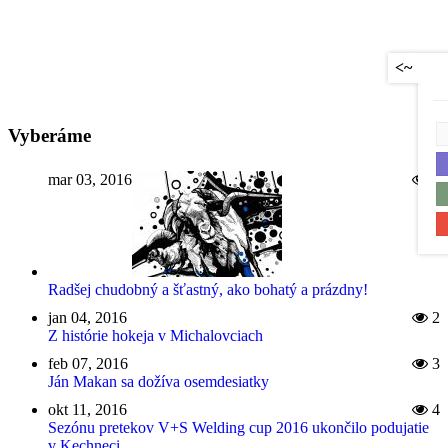
<~
Vyberáme
mar 03, 2016
1
Radšej chudobný a šťastný, ako bohatý a prázdny!
jan 04, 2016
2
Z histórie hokeja v Michalovciach
feb 07, 2016
3
Ján Makan sa dožíva osemdesiatky
okt 11, 2016
4
Sezónu pretekov V+S Welding cup 2016 ukončilo podujatie
v Kechneci