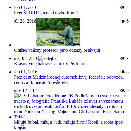
feb 01, 2016
5
Svet ŠPORTU medzi rozhodcami!
júl 28, 2018
6
Odišiel vzácny profesor, jeho odkazy ostávajú!
máj 08, 2016
7
Krásny volejbalový sviatok v Pezinku!
feb 01, 2016
8
Prezident Medzinárodnej automobilovej federácie odovzdal
cenu za II. miesto Slovákovi!
nov 12, 2019
9
Milujú futbal, milujú ľudí, milujú život! Robili a robia šport
krajším