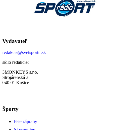
Vydavateľ
redakcia@svetsportu.sk
sídlo redakcie:
3MONKEYS s.r.o.
Strojárenská 3
040 01 Košice
Športy
Psie záprahy
Skyrunning