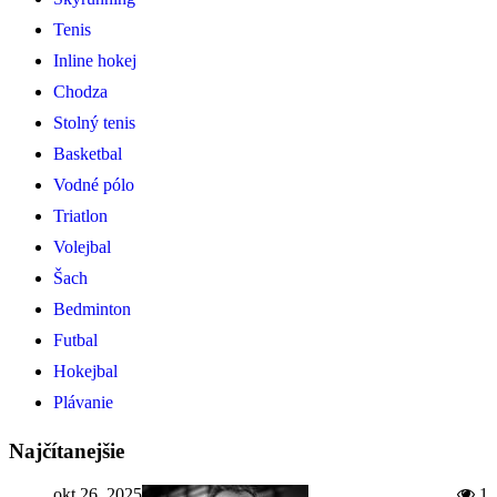
Tenis
Inline hokej
Chodza
Stolný tenis
Basketbal
Vodné pólo
Triatlon
Volejbal
Šach
Bedminton
Futbal
Hokejbal
Plávanie
Najčítanejšie
okt 26, 2025
1