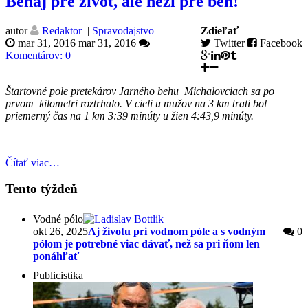
Behaj pre život, ale neži pre beh!
autor
Redaktor
|
Spravodajstvo
Zdieľať
mar 31, 2016
mar 31, 2016
Twitter
Facebook
Komentárov: 0
Štartovné pole pretekárov Jarného behu Michalovciach sa po
prvom kilometri roztrhalo. V cieli u mužov na 3 km trati bol
priemerný čas na 1 km 3:39 minúty u žien 4:43,9 minúty.
Čítať viac…
Tento týždeň
Vodné pólo
okt 26, 2025
Aj životu pri vodnom póle a s vodným
0
pólom je potrebné viac dávať, než sa pri ňom len
ponáhľať
Publicistika