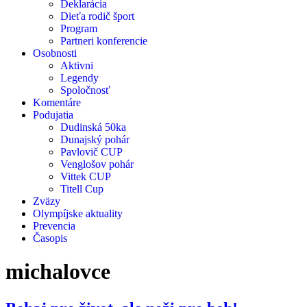
Deklarácia
Dieťa rodič šport
Program
Partneri konferencie
Osobnosti
Aktivni
Legendy
Spoločnosť
Komentáre
Podujatia
Dudinská 50ka
Dunajský pohár
Pavlovič CUP
Venglošov pohár
Vittek CUP
Titell Cup
Zväzy
Olympíjske aktuality
Prevencia
Časopis
michalovce