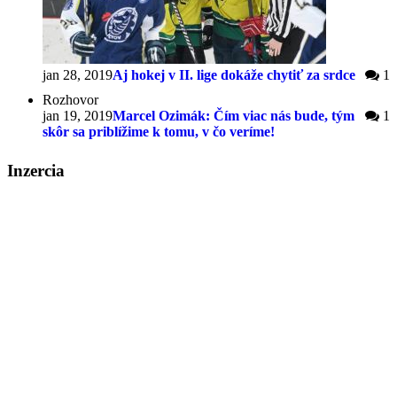
jan 28, 2019
Aj hokej v II. lige dokáže chytiť za srdce
1
Rozhovor
jan 19, 2019
Marcel Ozimák: Čím viac nás bude, tým
1
skôr sa priblížime k tomu, v čo veríme!
Inzercia