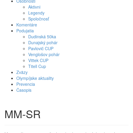
Osobnosti
Aktivni
Legendy
Spoločnosť
Komentáre
Podujatia
Dudinská 50ka
Dunajský pohár
Pavlovič CUP
Venglošov pohár
Vittek CUP
Titell Cup
Zväzy
Olympíjske aktuality
Prevencia
Časopis
MM-SR