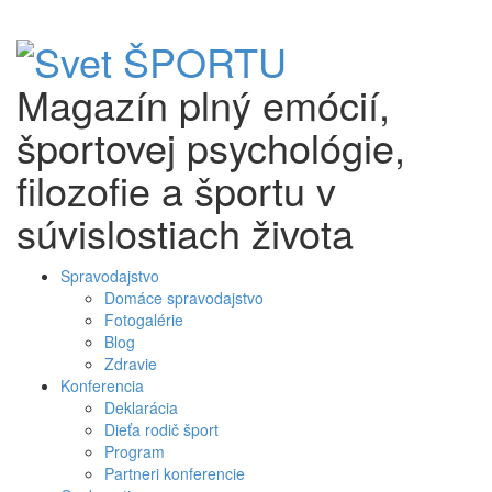
Skip
Skočiť na hlavný obsah
to
content
Magazín plný emócií,
športovej psychológie,
filozofie a športu v
súvislostiach života
Spravodajstvo
Domáce spravodajstvo
Fotogalérie
Blog
Zdravie
Konferencia
Deklarácia
Dieťa rodič šport
Program
Partneri konferencie