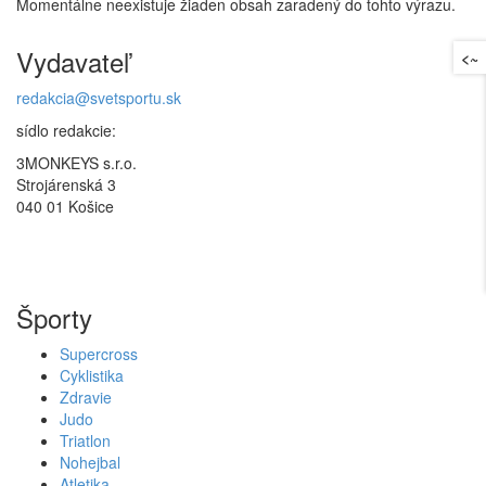
Momentálne neexistuje žiaden obsah zaradený do tohto výrazu.
Vydavateľ
<~
redakcia@svetsportu.sk
sídlo redakcie:
3MONKEYS s.r.o.
Strojárenská 3
040 01 Košice
Športy
Supercross
Cyklistika
Zdravie
Judo
Triatlon
Nohejbal
Atletika