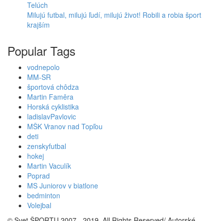
Milujú futbal, milujú ľudí, milujú život! Robili a robia šport
krajším
Popular Tags
vodnepolo
MM-SR
športová chôdza
Martin Faměra
Horská cyklistika
ladislavPavlovic
MŠK Vranov nad Topľou
deti
zenskyfutbal
hokej
Martin Vaculík
Poprad
MS Juniorov v biatlone
bedminton
Volejbal
© Svet ŠPORTU 2007 - 2019. All Rights Reserved/ Autorské