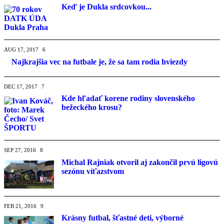
Keď je Dukla srdcovkou...
AUG 17, 2017
6
Najkrajšia vec na futbale je, že sa tam rodia hviezdy
DEC 17, 2017
7
Kde hľadať korene rodiny slovenského
bežeckého krosu?
SEP 27, 2016
8
Michal Rajniak otvoril aj zakončil prvú ligovú
sezónu víťazstvom
FEB 21, 2016
9
Krásny futbal, šťastné deti, výborné