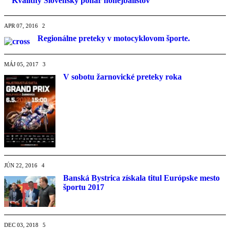
Kvalitný Slovenský pohár nohejbalistov
APR 07, 2016
2
Regionálne preteky v motocyklovom športe.
MÁJ 05, 2017
3
V sobotu žarnovické preteky roka
JÚN 22, 2016
4
Banská Bystrica získala titul Európske mesto
športu 2017
DEC 03, 2018
5