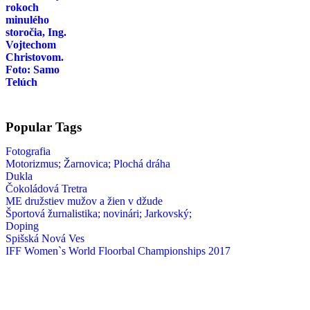
Popular Tags
Fotografia
Motorizmus; Žarnovica; Plochá dráha
Dukla
Čokoládová Tretra
ME družstiev mužov a žien v džude
Športová žurnalistika; novinári; Jarkovský;
Doping
Spišská Nová Ves
IFF Women`s World Floorbal Championships 2017
enduro
hokej
Grzyb
Zdravie