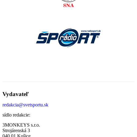
Vydavateľ
redakcia@svetsportu.sk
sídlo redakcie:
3MONKEYS s.r.o.
Strojárenská 3
040 01 Košice