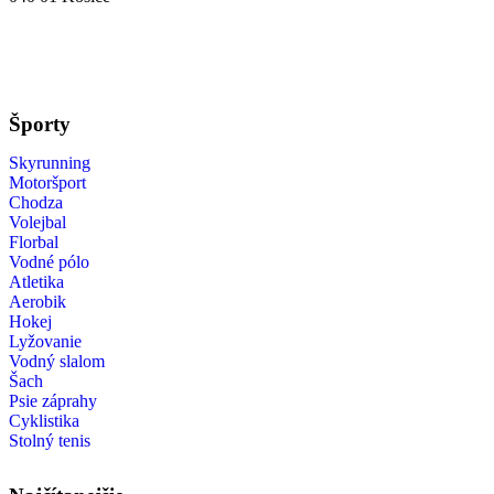
Športy
Skyrunning
Motoršport
Chodza
Volejbal
Florbal
Vodné pólo
Atletika
Aerobik
Hokej
Lyžovanie
Vodný slalom
Šach
Psie záprahy
Cyklistika
Stolný tenis