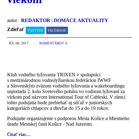
autor
REDAKTOR
|
DOMÁCE AKTUALITY
Zdieľať
TWITTER
FACEBOOK
JÚL 06, 2017
KOMENTÁROV: 0
Klub vodného lyžovania TRIXEN v spolupráci
s medzinárodnou vodnolyžiarskou federáciou IWWF
a Slovenským zväzom vodného lyžovania a wakeboardingu
usporiada 2. kolo Svetového pohára vo vodnom lyžovaní za
vlekom pod názvom International Tour of Cableski. V rámci
tohto podujatia bude prebiehať aj súťaž v juniorskych
kategoriách chlapcov a dievčat do 15 a do 19 rokov.
Podujatie organizujeme s podporou Mesta Košice a Miestneho
úradu Mestskej časti Košice - Nad Jazerom.
Čítať viac…