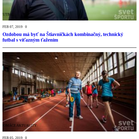
FUTBAL
FEB 07, 2019
0
Ozdobou má byť na Štiavničkách kombinačný, technický
futbal s víťazným ťažením
DOMÁCE AKTUALITY
FEB 05, 2019
0