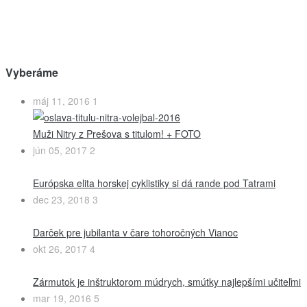
Vyberáme
máj 11, 2016
1
Muži Nitry z Prešova s titulom! + FOTO
jún 05, 2017
2
Európska elita horskej cyklistiky si dá rande pod Tatrami
dec 23, 2018
3
Darček pre jubilanta v čare tohoročných Vianoc
okt 26, 2017
4
Zármutok je inštruktorom múdrych, smútky najlepšími učiteľmi
mar 19, 2016
5