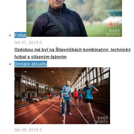
Futbal
feb 07, 2019
0
Ozdobou má byť na Štiavničkách kombinačný, technický
futbal s víťazným ťažením
Domáce aktuality
feb 05, 2019
0