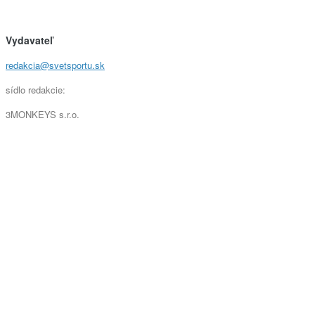
Vydavateľ
redakcia@svetsportu.sk
sídlo redakcie:
3MONKEYS s.r.o.
Strojárenská 3
040 01 Košice
Športy
CHODZA
LYŽOVANIE
TENIS
MOTORŠPORT
SUPERCROSS