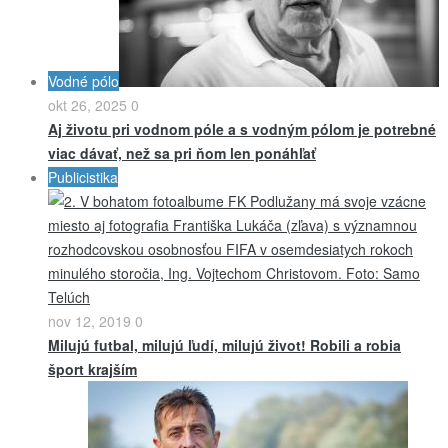
Vodné pólo
okt 26, 2025
0
Aj životu pri vodnom póle a s vodným pólom je potrebné
viac dávať, než sa pri ňom len ponáhľať
Publicistika
nov 12, 2019
0
Milujú futbal, milujú ľudí, milujú život! Robili a robia
šport krajším