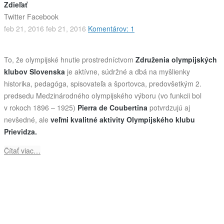
Zdieľať
Twitter
Facebook
feb 21, 2016
feb 21, 2016
Komentárov: 1
To, že olympijské hnutie prostredníctvom
Združenia olympijských
klubov Slovenska
je aktívne, súdržné a dbá na myšlienky
historika, pedagóga, spisovateľa a športovca, predovšetkým 2.
predsedu Medzinárodného olympijského výboru (vo funkcii bol
v rokoch 1896 – 1925)
Pierra de Coubertina
potvrdzujú aj
nevšedné, ale
veľmi kvalitné aktivity Olympijského klubu
Prievidza.
Čítať viac…