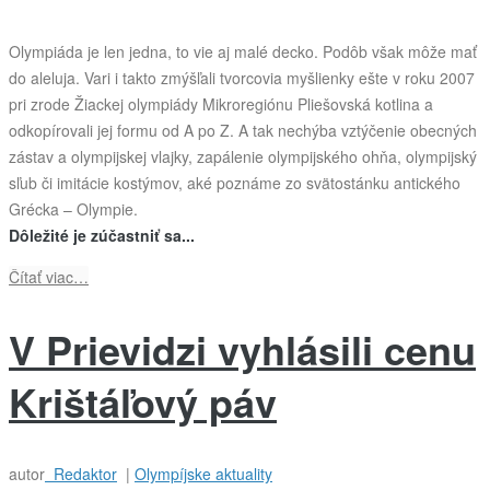
Olympiáda je len jedna, to vie aj malé decko. Podôb však môže mať
do aleluja. Vari i takto zmýšľali tvorcovia myšlienky ešte v roku 2007
pri zrode Žiackej olympiády Mikroregiónu Pliešovská kotlina a
odkopírovali jej formu od A po Z. A tak nechýba vztýčenie obecných
zástav a olympijskej vlajky, zapálenie olympijského ohňa, olympijský
sľub či imitácie kostýmov, aké poznáme zo svätostánku antického
Grécka – Olympie.
Dôležité je zúčastniť sa...
Čítať viac…
V Prievidzi vyhlásili cenu
Krištáľový páv
autor
Redaktor
|
Olympíjske aktuality