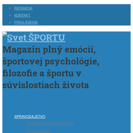
Skočiť na hlavný obsah
REDAKCIA
KONTAKT
PRIHLÁSENIE
Magazín plný emócií,
športovej psychológie,
filozofie a športu v
súvislostiach života
Skip to content
SPRAVODAJSTVO
DOMÁCE SPRAVODAJSTVO
FOTOGALÉRIE