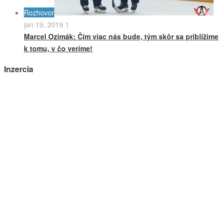
Rozhovor
jan 19, 2019
1
Marcel Ozimák: Čím viac nás bude, tým skôr sa priblížime
k tomu, v čo veríme!
Inzercia