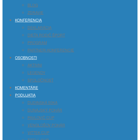
BLOG
ZDRAVIE
KONFERENCIA
DEKLARÁCIA
DIEŤA RODIČ ŠPORT
PROGRAM
PARTNERI KONFERENCIE
OSOBNOSTI
AKTIVNI
LEGENDY
SPOLOČNOSŤ
KOMENTÁRE
PODUJATIA
DUDINSKÁ 50KA
DUNAJSKÝ POHÁR
PAVLOVIČ CUP
VENGLOŠOV POHÁR
VITTEK CUP
TITELL CUP