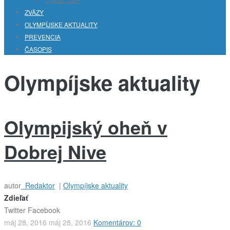
ZVÄZY
OLYMPÍJSKE AKTUALITY
PREVENCIA
ČASOPIS
Olympíjske aktuality
Olympijský oheň v
Dobrej Nive
autor
Redaktor
|
Olympíjske aktuality
Zdieľať
Twitter
Facebook
máj 28, 2016
máj 28, 2016
Komentárov: 0