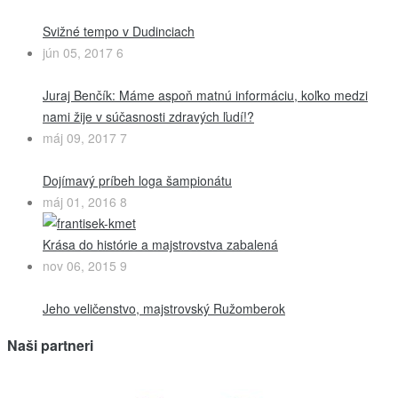
Svižné tempo v Dudinciach
jún 05, 2017
6
Juraj Benčík: Máme aspoň matnú informáciu, koľko medzi
nami žije v súčasnosti zdravých ľudí!?
máj 09, 2017
7
Dojímavý príbeh loga šampionátu
máj 01, 2016
8
Krása do histórie a majstrovstva zabalená
nov 06, 2015
9
Jeho veličenstvo, majstrovský Ružomberok
Naši partneri