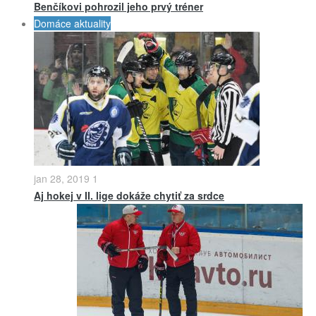
Benčíkovi pohrozil jeho prvý tréner
Domáce aktuality
jan 28, 2019
1
Aj hokej v II. lige dokáže chytiť za srdce