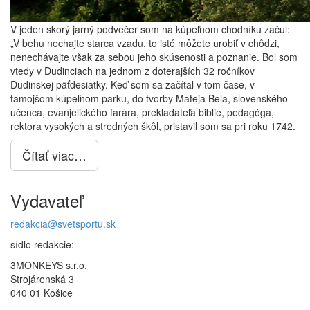
V jeden skorý jarný podvečer som na kúpeľnom chodníku začul:
„V behu nechajte starca vzadu, to isté môžete urobiť v chôdzi,
nenechávajte však za sebou jeho skúsenosti a poznanie. Bol som
vtedy v Dudinciach na jednom z doterajších 32 ročníkov
Dudinskej päťdesiatky. Keď som sa začítal v tom čase, v
tamojšom kúpeľnom parku, do tvorby Mateja Bela, slovenského
učenca, evanjelického farára, prekladateľa biblie, pedagóga,
rektora vysokých a stredných škôl, pristavil som sa pri roku 1742.
Čítať viac…
Vydavateľ
redakcia@svetsportu.sk
sídlo redakcie:
3MONKEYS s.r.o.
Strojárenská 3
040 01 Košice