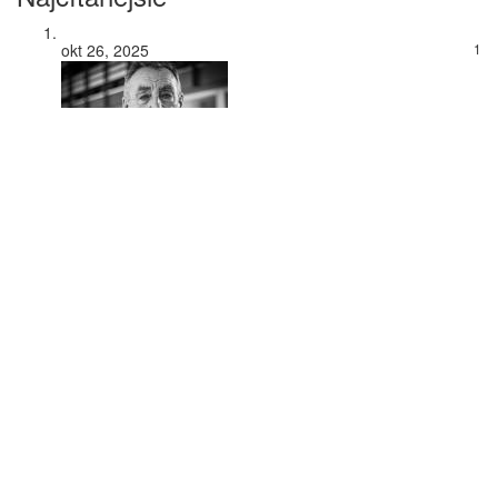
okt 26, 2025
1
Aj životu pri vodnom póle a s vodným pólom je potrebné
viac dávať, než sa pri ňom len ponáhľať
nov 12, 2019
2
Milujú futbal, milujú ľudí, milujú život! Robili a robia šport
krajším
Popular Tags
Inline hokej