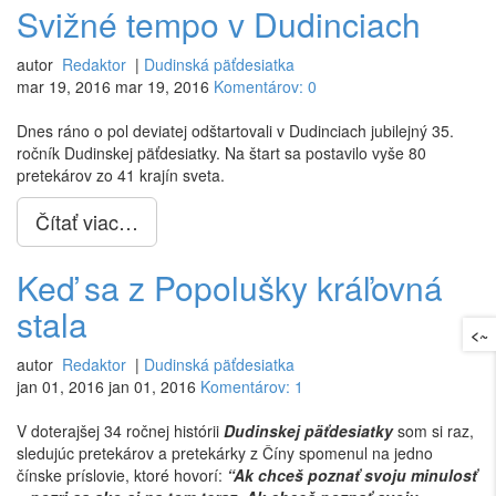
Svižné tempo v Dudinciach
autor
Redaktor
|
Dudinská päťdesiatka
mar 19, 2016
mar 19, 2016
Komentárov: 0
Dnes ráno o pol deviatej odštartovali v Dudinciach jubilejný 35.
ročník Dudinskej päťdesiatky. Na štart sa postavilo vyše 80
pretekárov zo 41 krajín sveta.
Čítať viac…
Keď sa z Popolušky kráľovná
stala
<~
autor
Redaktor
|
Dudinská päťdesiatka
jan 01, 2016
jan 01, 2016
Komentárov: 1
V doterajšej 34 ročnej histórii
Dudinskej päťdesiatky
som si raz,
sledujúc pretekárov a pretekárky z Číny spomenul na jedno
čínske príslovie, ktoré hovorí:
“Ak chceš poznať svoju minulosť