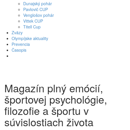
Dunajský pohár
Pavlovič CUP
Venglošov pohár
Vittek CUP
Titell Cup
Zväzy
Olympíjske aktuality
Prevencia
Časopis
Skip
to
content
Magazín plný emócií,
športovej psychológie,
filozofie a športu v
súvislostiach života