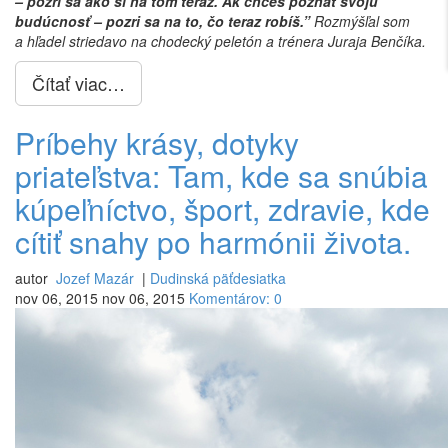
– pozri sa ako si na tom teraz. Ak chceš poznať svoju
budúcnosť – pozri sa na to, čo teraz robíš.”
Rozmýšľal som
a hľadel striedavo na chodecký peletón a trénera Juraja Benčíka.
Čítať viac…
Príbehy krásy, dotyky
priateľstva: Tam, kde sa snúbia
kúpeľníctvo, šport, zdravie, kde
cítiť snahy po harmónii života.
autor
Jozef Mazár
|
Dudinská päťdesiatka
nov 06, 2015
nov 06, 2015
Komentárov: 0