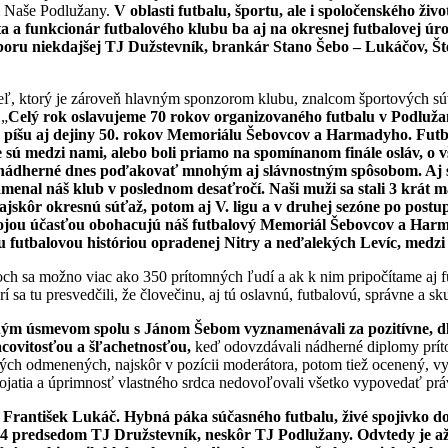
ii Naše Podlužany.
V oblasti futbalu, športu, ale i spoločenského ži
ista a funkcionár futbalového klubu ba aj na okresnej futbalovej 
výboru niekdajšej TJ Dužstevník, brankár Stano Šebo – Lukáčov, Št
ľ, ktorý je zároveň hlavným sponzorom klubu, znalcom športových súv
 „
Celý rok oslavujeme 70 rokov organizovaného futbalu v Podlužan
veň píšu aj dejiny 50. rokov Memoriálu Šebovcov a Harmadyho. Fu
ú medzi nami, alebo boli priamo na spomínanom finále osláv, o vš
 je nádherné dnes poďakovať mnohým aj slávnostným spôsobom. Aj 
enal náš klub v poslednom desaťročí. Naši muži sa stali 3 krát majs
ajskôr okresnú súťaž, potom aj V. ligu a v druhej sezóne po postupe
 svojou účasťou obohacujú náš futbalový Memoriál Šebovcov a Harm
 futbalovou históriou opradenej Nitry a neďalekých Levíc, medzi k
h sa možno viac ako 350 prítomných ľudí a ak k nim pripočítame aj f
rí sa tu presvedčili, že človečinu, aj tú oslavnú, futbalovú, správne a s
ým úsmevom spolu s Jánom Šebom vyznamenávali za pozitívne, dlhor
covitosťou a šľachetnosťou,
keď odovzdávali nádherné diplomy prít
kých odmenených, najskôr v pozícii moderátora, potom tiež ocenený, v
atia a úprimnosť vlastného srdca nedovoľovali všetko vypovedať práve
r František Lukáč. Hybná páka súčasného futbalu, živé spojivko d
4 predsedom TJ Družstevník, neskôr TJ Podlužany. Odvtedy je až