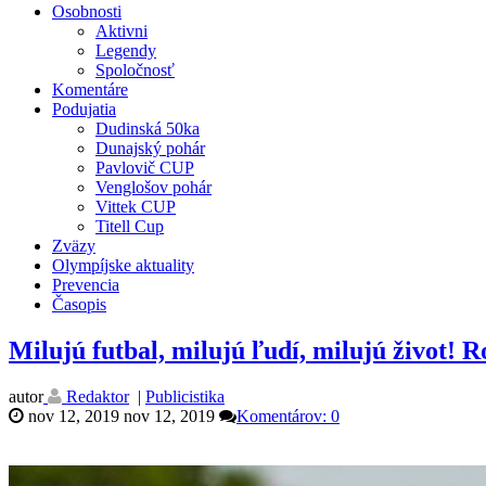
Osobnosti
Aktivni
Legendy
Spoločnosť
Komentáre
Podujatia
Dudinská 50ka
Dunajský pohár
Pavlovič CUP
Venglošov pohár
Vittek CUP
Titell Cup
Zväzy
Olympíjske aktuality
Prevencia
Časopis
Milujú futbal, milujú ľudí, milujú život! R
autor
Redaktor
|
Publicistika
nov 12, 2019
nov 12, 2019
Komentárov: 0