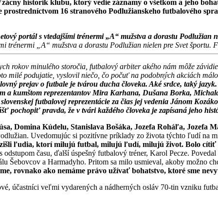
Vzácny historik klubu, ktorý vedie záznamy o všetkom a jeho boh
e prostredníctvom 16 stranového Podlužianskeho futbalového spravo
ími trénermi „A“ mužstva a dorastu Podlužian nielen pre Svet športu. F
ch rokov minulého storočia, futbalový arbiter akého nám môže závidieť
oto milé podujatie, vyslovil niečo, čo počuť na podobných akciách málo
ný prejav o futbale je tvárou ducha človeka. Aké srdce, taký jazyk. A
ním a kumštom reprezentantov Mira Karhana, Dušana Borka, Michal
a slovenskej futbalovej reprezentácie za čias jej vedenia Jánom Koz
šť pochopiť pravda, že v tvári každého človeka je zapísaná jeho hist
rtúsa, Domina Kúdelu, Stanislava Bošáka, Jozefa Roháľa, Jozefa M
Podlužian. Uvedomujúc si pozitívne príklady zo života týchto ľudí na mr
zišli ľudia, ktorí milujú futbal, milujú ľudí, milujú život. Bolo cít
odstupom času, ďalší úspešný futbalový tréner, Karol Pecze. Povedal to 
riálu Šebovcov a Harmadyho. Pritom sa milo usmieval, akoby možno chc
me, rovnako ako nemáme právo užívať bohatstvo, ktoré sme nevytvo
alové, účastníci veľmi vydarených a nádherných osláv 70-tin vzniku fut