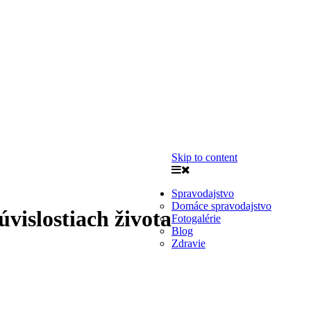
Skip to content
Spravodajstvo
Domáce spravodajstvo
úvislostiach života
Fotogalérie
Blog
Zdravie