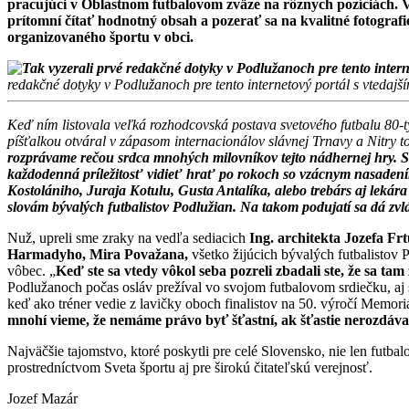
pracujúci v Oblastnom futbalovom zväze na rôznych pozíciách. 
prítomní čítať hodnotný obsah a pozerať sa na kvalitné fotografi
organizovaného športu v obci.
redakčné dotyky v Podlužanoch pre tento internetový portál s vtedajš
Keď ním listovala veľká rozhodcovská postava svetového futbalu 80-ty
píšťalkou otváral v zápasom internacionálov slávnej Trnavy a Nitry t
rozprávame rečou srdca mnohých milovníkov tejto nádhernej hry. Slov
každodenná príležitosť vidieť hrať po rokoch so vzácnym nasade
Kostolániho, Juraja Kotulu, Gusta Antalíka, alebo trebárs aj lekár
slovám bývalých futbalistov Podlužian. Na takom podujatí sa dá zvlá
Nuž, upreli sme zraky na vedľa sediacich
Ing. architekta Jozefa F
Harmadyho, Mira Považana,
všetko žijúcich bývalých futbalistov 
vôbec. „
Keď ste sa vtedy vôkol seba pozreli zbadali ste, že sa tam 
Podlužanoch počas osláv prežíval vo svojom futbalovom srdiečku, aj s 
keď ako tréner vedie z lavičky oboch finalistov na 50. výročí Memo
mnohí vieme, že nemáme právo byť šťastní, ak šťastie nerozdáva
Najväčšie tajomstvo, ktoré poskytli pre celé Slovensko, nie len futb
prostredníctvom Sveta športu aj pre širokú čitateľskú verejnosť.
Jozef Mazár