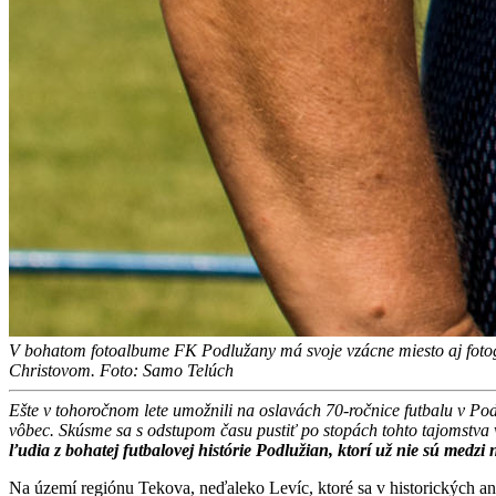
V bohatom fotoalbume FK Podlužany má svoje vzácne miesto aj fotog
Christovom. Foto: Samo Telúch
Ešte v tohoročnom lete umožnili na oslavách 70-ročnice futbalu v Po
vôbec. Skúsme sa s odstupom času pustiť po stopách tohto tajomstva
ľudia z bohatej futbalovej histórie Podlužian, ktorí už nie sú medzi 
Na území regiónu Tekova, neďaleko Levíc, ktoré sa v historických aná