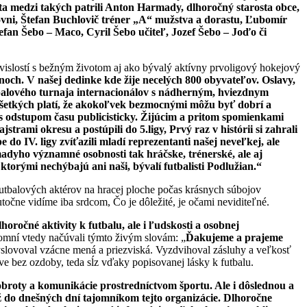
vota medzi takých patrili Anton Harmady, dlhoročný starosta obce,
úrovni, Štefan Buchlovič tréner „A“ mužstva a dorastu, Ľubomír
efan Šebo – Maco, Cyril Šebo učiteľ, Jozef Šebo – Joďo či
islostí s bežným životom aj ako bývalý aktívny prvoligový hokejový
och. V našej dedinke kde žije necelých 800 obyvateľov. Oslavy,
tbalového turnaja internacionálov s nádherným, hviezdnym
etkých platí, že
akokoľvek bezmocnými môžu byť dobrí a
s odstupom času publicisticky. Žijúcim a pritom spomienkami
trami okresu a postúpili do 5.ligy, Prvý raz v histórii si zahrali
 do IV. ligy zvíťazili mladí reprezentanti našej neveľkej, ale
adyho významné osobnosti tak hráčske, trénerské, ale aj
torými nechýbajú ani naši, bývalí futbalisti Podlužian.“
utbalových aktérov na hracej ploche počas krásnych súbojov
kutočne vidíme iba srdcom, Čo je dôležité, je očami neviditeľné.
očné aktivity k futbalu, ale i ľudskosti a osobnej
omní vtedy načúvali týmto živým slovám: „
Ďakujeme a prajeme
yslovoval vzácne mená a priezviská. Vyzdvihoval zásluhy a veľkosť
 bez ozdoby, teda sĺz vďaky popisovanej lásky k futbalu.
obroty a komunikácie prostredníctvom športu. Ale i dôslednou a
 do dnešných dní tajomníkom tejto organizácie. Dlhoročne