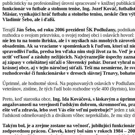
publicisticky na profesionálnej úrovni spracované v knižnej publikác
funkcionár vo futbale a stolnom tenise, Ing. Jozef Kováč, futbal
Mäsiar, vynikajúci hráč futbalu a stolného tenisu, neskôr člen 
Vladimír Šebo, ale i ďalší.
Terajší
Ján Šebo, od roku 2006 prezident ŠK Podlužany,
podnikate
rozhodca o svojom priezvisku, o svojej rodnej obci i oslavách hovorí:
nie len tu na tomto ihrisku, ale i v mysliach nás mnohých záro
obsadením. Ak sa vraciame v spomienkach k ľuďom, ktorí už nie s
spravodliví ľudia, predsa len vďaka nim stojí život za to. Veď
uctiť veľkosť a zásluhy nežijúcich. Najvýraznejšie úspechy zaznam
aj zápasy v celoštátnej súťaži o Slovenský pohár. Dorast vyhral n
krásnej obce, aj v tejto náročnej súťaži. Teší ma nesmierne, že
rozhodcovské či funkcionárske v dresoch slávnej Trnavy, bohatou
Úprimné, ale hodnotné slová. Na popisovaných oslavách v Podlužanoc
veteránov, zistíme, že tých ľudí bolo rozhodne vyše 400 (štyristo), kto
Preto, keď starostka obce,
Ing. Ida Kováčová, s láskavým a úprimn
angažovanosti na verejnosti ľudským dobrom, skromnosťou, pra
ešte veľa zdravia, lebo svet Vás ešte veľmi potrebuje!“
jeden z ta
ľudskosti odmeňovaných a divákom vôbec neprekážalo, že mu slzy doj
Takým bol, je a zrejme zostane na večnosť, jubilujúci funkcioná
zodpovednou prácou. Človek, ktorý bol sám v rokoch 1984 – 200