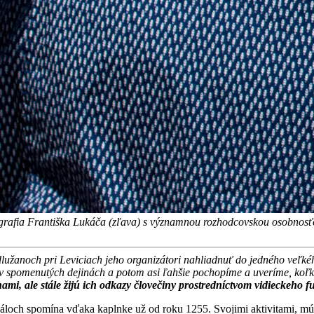
rafia Františka Lukáča (zľava) s významnou rozhodcovskou osobnosťo
dlužanoch pri Leviciach jeho organizátori nahliadnuť do jedného veľk
 v spomenutých dejinách a potom asi ľahšie pochopíme a uveríme, koľ
nami, ale stále žijú ich odkazy človečiny prostredníctvom vidieckeho f
loch spomína vďaka kaplnke už od roku 1255. Svojimi aktivitami, múdros