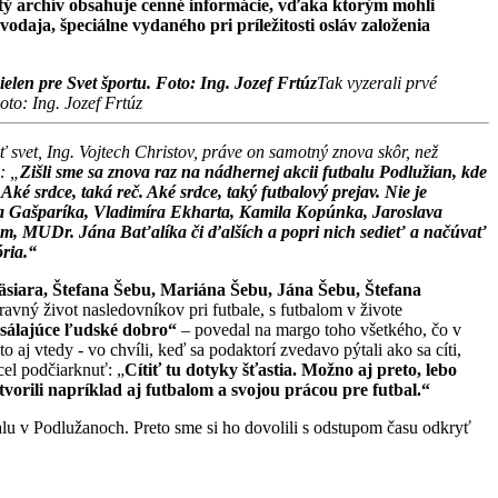
atý archív obsahuje cenné informácie, vďaka ktorým mohli
daja, špeciálne vydaného pri príležitosti osláv založenia
Tak vyzerali prvé
oto: Ing. Jozef Frtúz
 svet, Ing. Vojtech Christov, práve on samotný znova skôr, než
: „
Zišli sme sa znova raz na nádhernej akcii futbalu Podlužian, kde
ké srdce, taká reč. Aké srdce, taký futbalový prejav. Nie je
a Gašparíka, Vladimíra Ekharta, Kamila Kopúnka, Jaroslava
ákom, MUDr. Jána Baťalíka či ďalších a popri nich sedieť a načúvať
ória.“
äsiara, Štefana Šebu, Mariána Šebu, Jána Šebu, Štefana
avný život nasledovníkov pri futbale, s futbalom v živote
iť sálajúce ľudské dobro“
– povedal na margo toho všetkého, čo v
aj vtedy - vo chvíli, keď sa podaktorí zvedavo pýtali ako sa cíti,
el podčiarknuť: „
Cítiť tu dotyky šťastia. Možno aj preto, lebo
rili napríklad aj futbalom a svojou prácou pre futbal.“
balu v Podlužanoch. Preto sme si ho dovolili s odstupom času odkryť